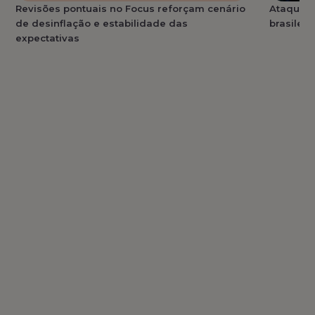
Revisões pontuais no Focus reforçam cenário
Ataques 
de desinflação e estabilidade das
brasilei
expectativas