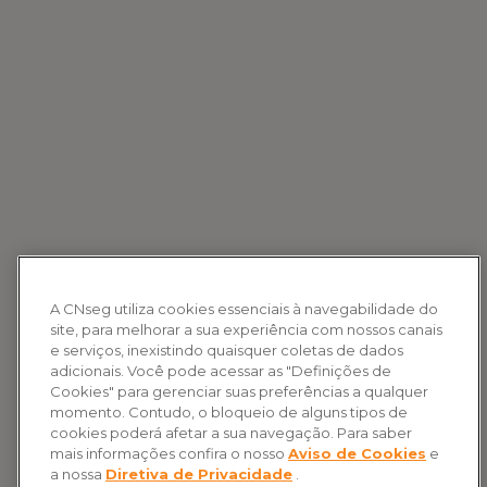
A CNseg utiliza cookies essenciais à navegabilidade do
site, para melhorar a sua experiência com nossos canais
e serviços, inexistindo quaisquer coletas de dados
adicionais. Você pode acessar as "Definições de
Cookies" para gerenciar suas preferências a qualquer
momento. Contudo, o bloqueio de alguns tipos de
cookies poderá afetar a sua navegação. Para saber
mais informações confira o nosso
Aviso de Cookies
e
a nossa
Diretiva de Privacidade
.