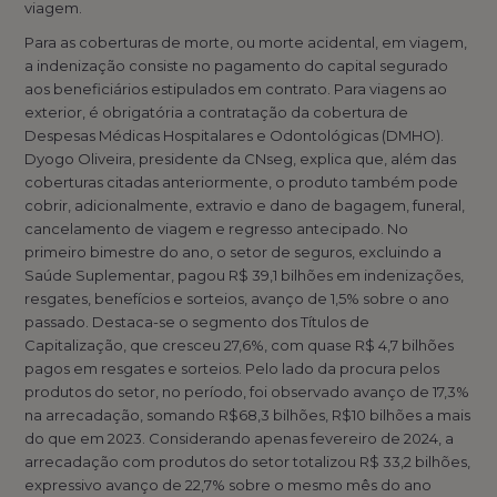
viagem.
Para as coberturas de morte, ou morte acidental, em viagem,
a indenização consiste no pagamento do capital segurado
aos beneficiários estipulados em contrato. Para viagens ao
exterior, é obrigatória a contratação da cobertura de
Despesas Médicas Hospitalares e Odontológicas (DMHO).
Dyogo Oliveira, presidente da CNseg, explica que, além das
coberturas citadas anteriormente, o produto também pode
cobrir, adicionalmente, extravio e dano de bagagem, funeral,
cancelamento de viagem e regresso antecipado. No
primeiro bimestre do ano, o setor de seguros, excluindo a
Saúde Suplementar, pagou R$ 39,1 bilhões em indenizações,
resgates, benefícios e sorteios, avanço de 1,5% sobre o ano
passado. Destaca-se o segmento dos Títulos de
Capitalização, que cresceu 27,6%, com quase R$ 4,7 bilhões
pagos em resgates e sorteios. Pelo lado da procura pelos
produtos do setor, no período, foi observado avanço de 17,3%
na arrecadação, somando R$68,3 bilhões, R$10 bilhões a mais
do que em 2023. Considerando apenas fevereiro de 2024, a
arrecadação com produtos do setor totalizou R$ 33,2 bilhões,
expressivo avanço de 22,7% sobre o mesmo mês do ano